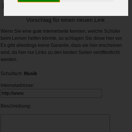
Spanisch
Wirtschaft
Vorschlag für einen neuen Link
Wenn Sie eine gute Internetseite kennen, welche Schüler
beim Lernen helfen könnte, so schlagen Sie diese hier vor.
Es gibt allerdings keine Garantie, dass sie hier erscheinen
wird, da hier nur Links zu den besten Seiten veröffentlicht
werden.
Schulfach:
Musik
Internetadresse:
Beschreibung: