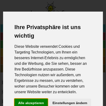
www.lernen-mit-spass.ch
>
Ihre Privatsphäre ist uns
Home
wichtig
Fächer
Blog
Diese Website verwendet Cookies und
Online-Übungen
Targeting Technologien, um Ihnen ein
besseres Internet-Erlebnis zu ermöglichen
Geschichten
und die Werbung, die Sie sehen, besser an
Über uns
Ihre Bedürfnisse anzupassen. Diese
Technologien nutzen wir außerdem, um
Ergebnisse zu messen, um zu verstehen,
Biologie
Chemie
Deutsch
Englisch
Französisch
woher unsere Besucher kommen oder um
Geographie
Geschichte
Informatik
Italienisch
unsere Website weiter zu entwickeln.
Latein
Mathematik
Musik
Physik
Religion
Alle akzeptieren
Einstellungen ändern