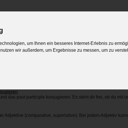
ig
>
Blog
Online-Übungen
Ge
chnologien, um Ihnen ein besseres Internet-Erlebnis zu ermög
nglische Verben
Franz. Textübungen
Französische Verben
n nutzen wir außerdem, um Ergebnisse zu messen, um zu vers
Interaktive Übungen
njugieren
nd das past participle konjugieren. Es steht dir frei, ob du mit 
er Adjektive (comparative, superlative). Bei jedem Adjektiv ka