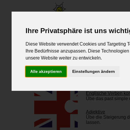
www.lernen-mit-spass.ch
Ihre Privatsphäre ist uns wicht
Home
Fächer
Diese Website verwendet Cookies und Targeting Te
Englische Adjektive
Englisch Gerundium
E
Ihre Bedürfnisse anzupassen. Diese Technologie
unsere Website weiter zu entwickeln.
Italienische Verben
Latein-Verben
Alle akzeptieren
Einstellungen ändern
Englisch
Englische Verben ko
Übe das past simple u
Adjektive
Übe die Steigerung d
lassen.