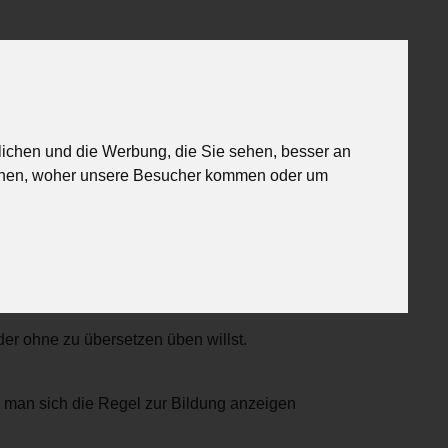
schichten
Über uns
lichen und die Werbung, die Sie sehen, besser an
Mathe: Gleichungen
Geo-Test
tehen, woher unsere Besucher kommen oder um
oder ohne zu übersetzen üben willst.
nn man sich die Regel zur Bildung anzeigen