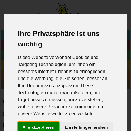
www.lernen-mit-spass.ch
>
Ihre Privatsphäre ist uns
Home
wichtig
Fächer
Blog
Diese Website verwendet Cookies und
Online-Übungen
Targeting Technologien, um Ihnen ein
besseres Internet-Erlebnis zu ermöglichen
Geschichten
und die Werbung, die Sie sehen, besser an
Über uns
Ihre Bedürfnisse anzupassen. Diese
Technologien nutzen wir außerdem, um
Ergebnisse zu messen, um zu verstehen,
Biologie
Chemie
Deutsch
Englisch
Französisch
woher unsere Besucher kommen oder um
Geographie
Geschichte
Informatik
Italienisch
unsere Website weiter zu entwickeln.
Latein
Mathematik
Musik
Physik
Religion
Alle akzeptieren
Einstellungen ändern