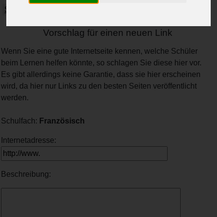
Spanisch
Wirtschaft
Vorschlag für einen neuen Link
Wenn Sie eine gute Internetseite kennen, welche Schüler
beim Lernen helfen könnte, so schlagen Sie diese hier vor.
Es gibt allerdings keine Garantie, dass sie hier erscheinen
wird, da hier nur Links zu den besten Seiten veröffentlicht
werden.
Schulfach:
Französisch
Internetadresse:
Beschreibung: