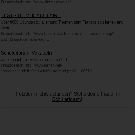
Französisch
http://www.einfranzose.de/
TESTS DE VOCABULAIRE
Über 8000 Übungen zu allerhand Themen zum Französisch lernen und
üben.
Französisch
http://www.francaisfacile.com/exercices/index.php?
go2=11&gototal=&niveau=1
Schülerforum: Vokabeln
wie kann ich mir vokabeln merken? ;-)
Französisch
http://www.lernen-mit-
spass.ch/lernhilfe/schuelerforum/read.php?1,166713
Trotzdem nichts gefunden? Stelle deine Frage im
Schülerforum
!