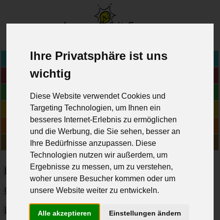
www.lernen-mit-spass.ch
>
Ihre Privatsphäre ist uns
Home
wichtig
Fächer
Blog
Diese Website verwendet Cookies und
Targeting Technologien, um Ihnen ein
Online-Übungen
besseres Internet-Erlebnis zu ermöglichen
Geschichten
und die Werbung, die Sie sehen, besser an
Über uns
Ihre Bedürfnisse anzupassen. Diese
Technologien nutzen wir außerdem, um
Ergebnisse zu messen, um zu verstehen,
Biologie
Chemie
Deutsch
Englisch
Französisch
woher unsere Besucher kommen oder um
unsere Website weiter zu entwickeln.
Geographie
Geschichte
Informatik
Italienisch
Latein
Mathematik
Musik
Physik
Religion
Alle akzeptieren
Einstellungen ändern