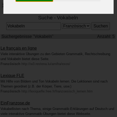
Spanisch
Wirtschaft
Suche - Vokabeln
Suchergebnisse "Vokabeln"
Anzahl: 5
Le français en ligne
Viele interaktive Übungen zu den Gebieten Grammatik, Rechtschreibung
und Vokabeln bietet diese Seite.
Französisch
http://w3.restena.lu/amifra/exos/
Lexique FLE
Mit Hilfe von Bildern und Ton Vokabeln lernen. Die Lektionen sind nach
Themen geordnet (z.B. der Körper, Tiere, usw.)
Französisch
http://lexiquefle.free.fr/franzoesisch_lernen.htm
EinFranzose.de
Vokabellisten nach Thema, einige Grammatik-Erklärungen auf Deutsch und
viele interaktive Grammatik-Übungen bietet diese Webseite.