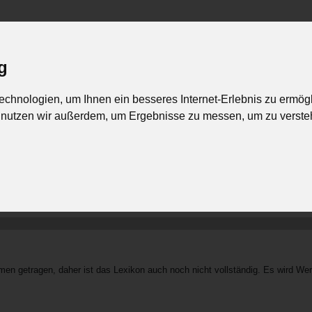
ig
>
Blog
Online-Übungen
Ge
chnologien, um Ihnen ein besseres Internet-Erlebnis zu ermög
nzösisch
Geographie
Geschichte
Informatik
Italienisch
n nutzen wir außerdem, um Ergebnisse zu messen, um zu vers
Suche - Bibel
en getragen, daher ist das Lexikon auch noch nicht vollständig. Es wird Wert g