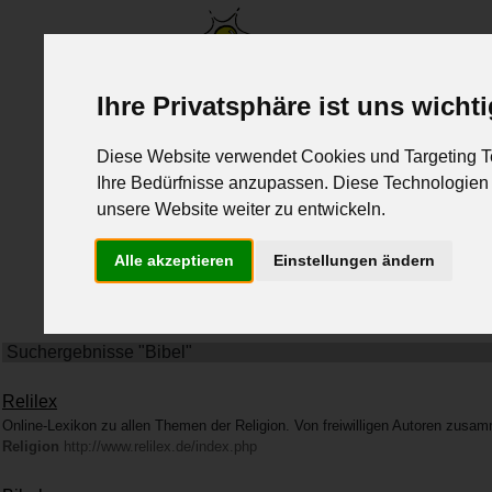
www.lernen-mit-spass.ch
Ihre Privatsphäre ist uns wicht
Home
Fächer
Diese Website verwendet Cookies und Targeting Te
Biologie
Chemie
Deutsch
Englisch
Fra
Ihre Bedürfnisse anzupassen. Diese Technologie
unsere Website weiter zu entwickeln.
Physik
Religion
Spanisch
Wirtschaft
Alle akzeptieren
Einstellungen ändern
Suchergebnisse "Bibel"
Relilex
Online-Lexikon zu allen Themen der Religion. Von freiwilligen Autoren zusamm
Religion
http://www.relilex.de/index.php