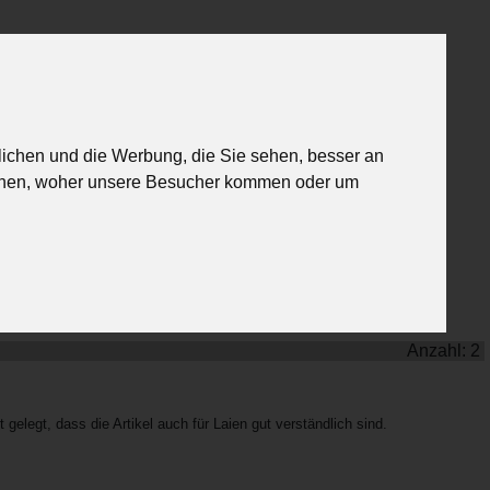
schichten
Über uns
lichen und die Werbung, die Sie sehen, besser an
Latein
Mathematik
Musik
tehen, woher unsere Besucher kommen oder um
Anzahl: 2
elegt, dass die Artikel auch für Laien gut verständlich sind.