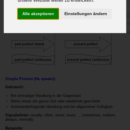
unsere Website weiter zu entwickeln.
Alle akzeptieren
Einstellungen ändern
Simple Present (He speaks):
Gebrauch:
Bei einmaliger Handlung in der Gegenwart
Wenn etwas die ganze Zeit oder wiederholt geschieht
Aufeinanderfolgende Handlung und bei allgemeiner Gültigkeit
Signalwörter:
usually, often, never, every…, sometimes, seldom,
always, normally.
Beispiele: