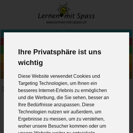
www.lernen-mit-spass.ch
>
Home
Fächer
Blog
Ihre Privatsphäre ist uns
Online-Übungen
wichtig
Geschichten
Über uns
Diese Website verwendet Cookies und
Targeting Technologien, um Ihnen ein
Schülerforum
Prüfungsforum
Wiki (Lerntipps)
besseres Internet-Erlebnis zu ermöglichen
und die Werbung, die Sie sehen, besser an
Zeitenübersicht (Simple Present, Past
Ihre Bedürfnisse anzupassen. Diese
Perfect Continuous, usw.)
Technologien nutzen wir außerdem, um
Ergebnisse zu messen, um zu verstehen,
Hier eine Übersicht:
woher unsere Besucher kommen oder um