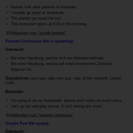
Nurses look after patients in hospitals.
I usually go away at weekends.
The planets go round the sun.
The restaurant opens at 8.00 in the morning.
Webseiten zum "simple present"
Present Continuous (He is speaking):
Gebrauch:
Bei einer Handlung, welche sich am Ablaufen befindet.
Bei einer Handlung, welche auf einen bestimmten Zeitraum
begrenzt ist.
Signalwörter:
just now, right now, just, now, at the moment, Listen!,
Look!.
Beispiele:
I'm trying to do my homework, please don't make so much noise.
Let's go out and play soccer. It isn't raining any more.
Webseiten zum "present continuous"
Simple Past (He spoke):
Gebrauch: