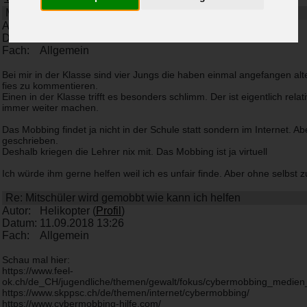
Mitschüler wird gemobbt wie kann ich helfen
Autor:
StruggleBoy (
Profil
)
Datum:
11.09.2018 09:19
Fach:
Allgemein
Bei mir in der Klasse sind vier Jungs die haben einmal angefangen al
fies zu kommentieren.
Einen in der Klasse trifft es besonders schlimm. Der ist eigentlich rela
immer weiter machen.
Das Mobbing findet ja nicht in der Schule statt sondern im Internet.
geschrieben.
Deshalb kriegen die Lehrer nix mit. Das Mobbing ist ja virtuell
Ich würde ihm gerne helfen weil ich es unfair finde. Aber ohne selbst 
Re: Mitschüler wird gemobbt wie kann ich helfen
Autor:
Helikopter (
Profil
)
Datum:
11.09.2018 13:26
Fach:
Allgemein
Schau mal hier:
https://www.feel-
ok.ch/de_CH/jugendliche/themen/gewalt/fokus/cybermobbing_medien
https://www.skppsc.ch/de/themen/internet/cybermobbing/
https://www.cybermobbing-hilfe.com/