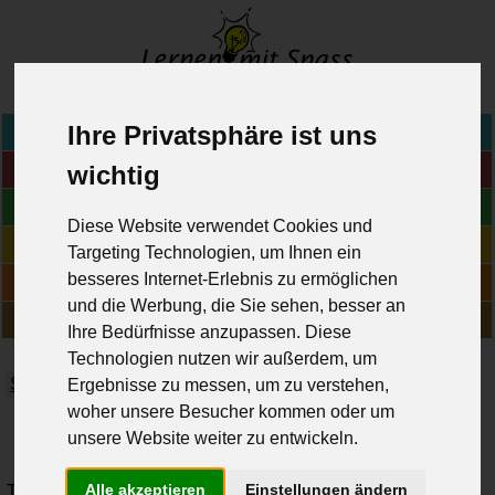
www.lernen-mit-spass.ch
>
Ihre Privatsphäre ist uns
Home
Fächer
wichtig
Blog
Diese Website verwendet Cookies und
Online-Übungen
Targeting Technologien, um Ihnen ein
besseres Internet-Erlebnis zu ermöglichen
Geschichten
und die Werbung, die Sie sehen, besser an
Über uns
Ihre Bedürfnisse anzupassen. Diese
Technologien nutzen wir außerdem, um
Schülerforum
Prüfungsforum
Wiki (Lerntipps)
Ergebnisse zu messen, um zu verstehen,
woher unsere Besucher kommen oder um
Schülerforum
unsere Website weiter zu entwickeln.
Alle akzeptieren
Einstellungen ändern
Themen-übersicht
|
Suche